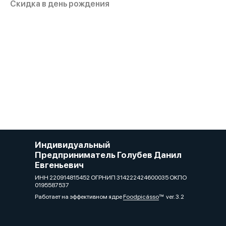
Скидка в день рождения
Индивидуальный
Предприниматель Голубев Данил
Евгеньевич
ИНН 220914815452 ОГРНИП 314222424600035 ОКПО
0195587537
Работает на эффективном ядре
Foodpicásso
ver. 3.2