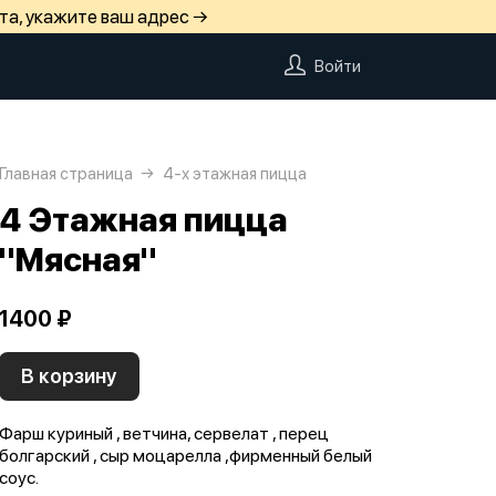
та, укажите ваш адрес →
Войти
Главная страница
4-х этажная пицца
4 Этажная пицца
"Мясная"
1400 ₽
В корзину
Фарш куриный , ветчина, сервелат , перец
болгарский , сыр моцарелла ,фирменный белый
соус.