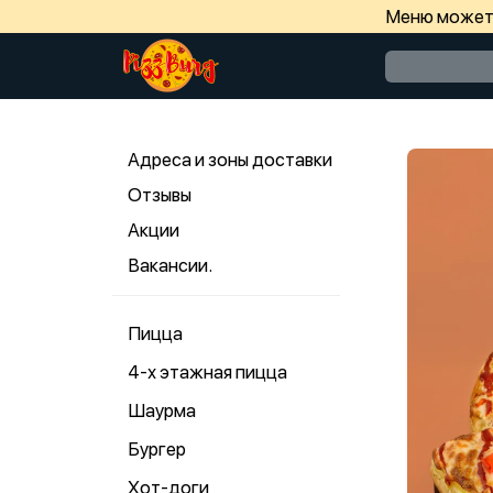
Меню может 
Адреса и зоны доставки
Отзывы
Акции
Вакансии.
Пицца
4-х этажная пицца
Шаурма
Бургер
Хот-доги