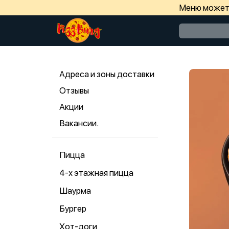
Меню может 
Адреса и зоны доставки
Отзывы
Акции
Вакансии.
Пицца
4-х этажная пицца
Шаурма
Бургер
Хот-доги