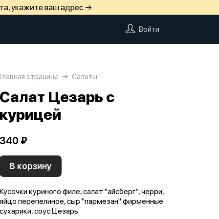
та, укажите ваш адрес →
Войти
Главная страница
Салаты
Салат Цезарь с
курицей
340 ₽
В корзину
Кусочки куриного филе, салат "айсберг", черри,
яйцо перепелиное, сыр "пармезан" фирменные
сухарики, соус Цезарь.