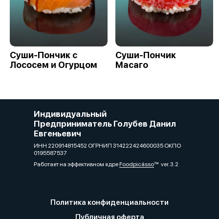
Суши-Пончик с
Суши-Пончик
Лососем и Огурцом
Масаго
Индивидуальный
Предприниматель Голубев Данил
Евгеньевич
ИНН 220914815452 ОГРНИП 314222424600035 ОКПО
0195587537
Работает на эффективном ядре
Foodpicásso
ver. 3.2
Политика конфиденциальности
Публичная оферта