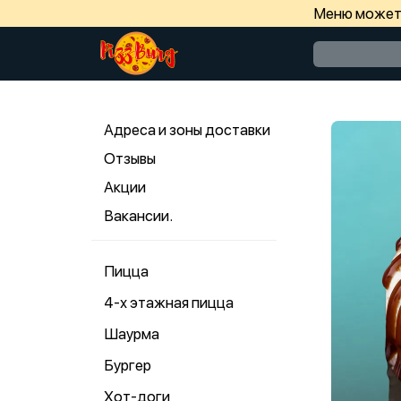
Меню может 
Адреса и зоны доставки
Отзывы
Акции
Вакансии.
Пицца
4-х этажная пицца
Шаурма
Бургер
Хот-доги