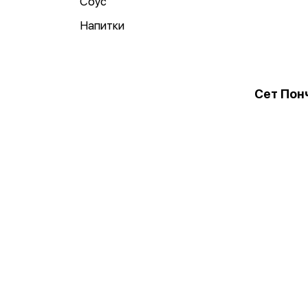
Соус
Напитки
Сет Пон