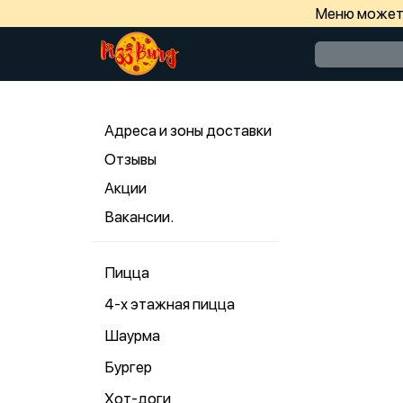
Меню может 
Адреса и зоны доставки
Отзывы
Акции
Вакансии.
Пицца
4-х этажная пицца
Шаурма
Бургер
Хот-доги