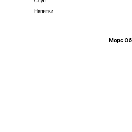
Соус
Напитки
Морс Об