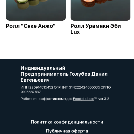
Ролл "Сяке Анжо"
Ролл Урамаки Эби
Lux
Индивидуальный
Предприниматель Голубев Данил
Евгеньевич
ИНН 220914815452 ОГРНИП 314222424600035 ОКПО
0195587537
Работает на эффективном ядре
Foodpicásso
ver. 3.2
Политика конфиденциальности
Публичная оферта