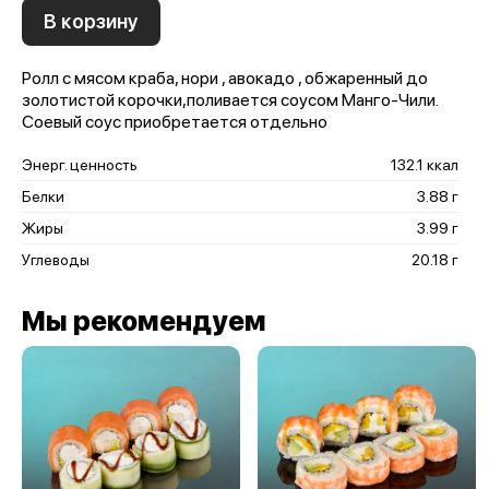
В корзину
Ролл с мясом краба, нори , авокадо , обжаренный до
золотистой корочки,поливается соусом Манго-Чили.
Соевый соус приобретается отдельно
Энерг. ценность
132.1 ккал
Белки
3.88 г
Жиры
3.99 г
Углеводы
20.18 г
Мы рекомендуем