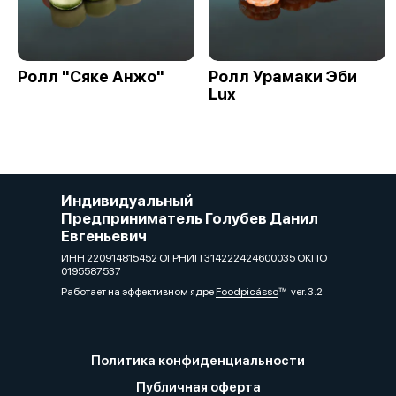
Ролл "Сяке Анжо"
Ролл Урамаки Эби
Lux
Индивидуальный
Предприниматель Голубев Данил
Евгеньевич
ИНН 220914815452 ОГРНИП 314222424600035 ОКПО
0195587537
Работает на эффективном ядре
Foodpicásso
ver. 3.2
Политика конфиденциальности
Публичная оферта