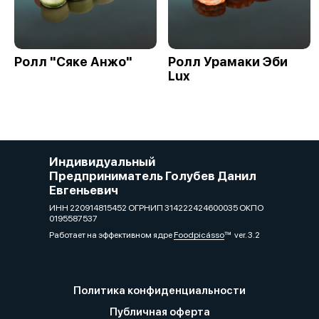
Ролл "Сяке Анжо"
Ролл Урамаки Эби
Lux
Индивидуальный
Предприниматель Голубев Данил
Евгеньевич
ИНН 220914815452 ОГРНИП 314222424600035 ОКПО
0195587537
Работает на эффективном ядре
Foodpicásso
ver. 3.2
Политика конфиденциальности
Публичная оферта