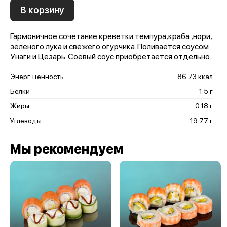
В корзину
Гармоничное сочетание креветки темпура,краба ,нори,
зеленого лука и свежего огурчика. Поливается соусом
Унаги и Цезарь. Соевый соус приобретается отдельно.
Энерг. ценность
86.73 ккал
Белки
1.5 г
Жиры
0.18 г
Углеводы
19.77 г
Мы рекомендуем