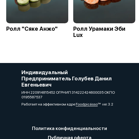
Ролл "Сяке Анжо"
Ролл Урамаки Эби
Lux
Индивидуальный
Предприниматель Голубев Данил
Евгеньевич
ИНН 220914815452 ОГРНИП 314222424600035 ОКПО
0195587537
Работает на эффективном ядре
Foodpicásso
ver. 3.2
Политика конфиденциальности
Публичная оферта