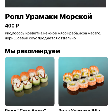
Ролл Урамаки Морской
400 ₽
Рис,лосось,креветка,нежное мясо краба,икра масаго,
нори .Соевый соус продается отдельно.
Мы рекомендуем
Ролл "Сяке Анжо"
Ролл Урамаки Эби