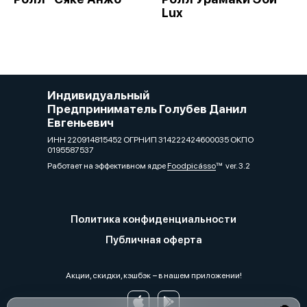
Lux
Индивидуальный
Предприниматель Голубев Данил
Евгеньевич
ИНН 220914815452 ОГРНИП 314222424600035 ОКПО
0195587537
Работает на эффективном ядре
Foodpicásso
ver. 3.2
Политика конфиденциальности
Публичная оферта
Акции, скидки, кэшбэк − в нашем приложении!