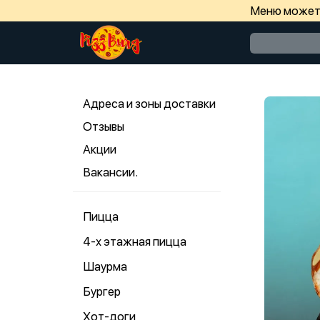
Меню может 
Адреса и зоны доставки
Отзывы
Акции
Вакансии.
Пицца
4-х этажная пицца
Шаурма
Бургер
Хот-доги