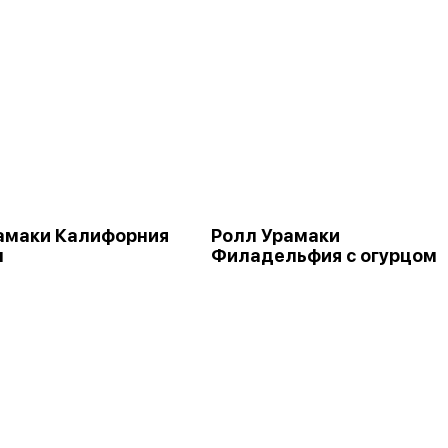
амаки Калифорния
Ролл Урамаки
м
Филадельфия с огурцом