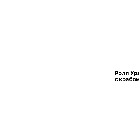
Ролл Ур
с крабо